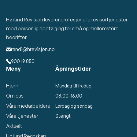
Høilund Revisjon leverer profesjonelle revisortjenester
med personlig oppfølging for små og mellomstore
bedrifter.
randi@hrevisjon.no

900 19 850

Meny
Åpningstider
Hjem
Mandag til fredag
Om oss
08.00-16.00
Våre medarbeidere
Lørdag og søndag
Våre tjenester
Stengt
Aktuelt
Høilund Regnskap