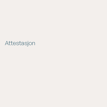
Idrettslag
Sameier/borettslag
Attestasjon
Prosjektmidler
Merverdiavgifts-
kompensasjon