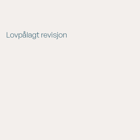
Lovpålagt revisjon
Aksjeselskap
Foreninger
Barnehager
Stiftelser