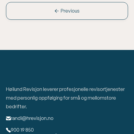
Previous

Høilund Revisjon leverer profesjonelle revisortjenester
med personlig oppfølging for små og mellomstore
bedrifter.
randi@hrevisjon.no

900 19 850
